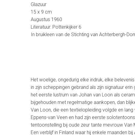
Glazuur
15 x 9 cm
Augustus 1960
Literatuur: Pottenkijker 6
In bruikleen van de Stichting van Achterbergh-
Het woelige, ongedurig elke indruk, elke beleven
in zijn scheppingen gebrand als zijn signatuur eri
het eerste lustrum van Johan van Loon als cerami
bijgehouden met regelmatige aankopen, dan blij
Van Loon, die een textielopleiding volgde en lan
Eppens-van Veen en had zijn eerste solotentoonste
tentoonstelling bij oude zeur tante mevrouw Va
Een verblijf in Finland waar hij enkele maanden bi