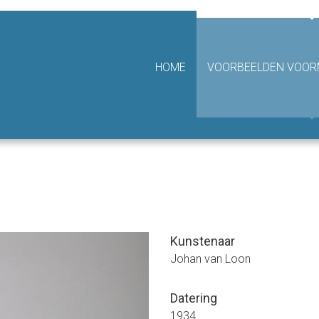
hting Van Achterbergh - Domhof
HOME
VOORBEELDEN VOORM
Kunstenaar
Johan van Loon
Datering
1934