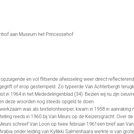
Domhof aan Museum het Princessehof
is opzuigende en vol flitsende afwisseling weer direct reflecter
n gegrift of erop gestempeld. Zo typeerde Van Achterbergh terug
st in 1964 in het Mededelingenblad (34). Bezien wij nu zijn oeuv
ken deze woorden nog steeds opgeld te doen.
g werkzaam was als textielontwerper, kwam in 1958 in aanraking m
lling reeds in 1960 bij Van Meurs op de Keizersgracht. Over de t
n Meurs schreef Van Loon op twee februari 1961een brief aan Va
j Arabia onder leiding van Kyllikki Salmenhaara werkte is van gro