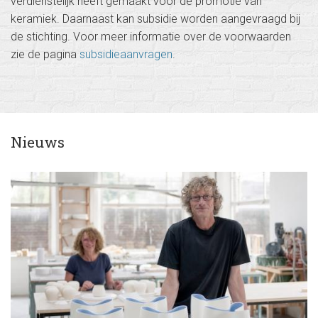
r
verdienstelijk heeft gemaakt voor de promotie van
b
keramiek. Daarnaast kan subsidie worden aangevraagd bij
e
de stichting. Voor meer informatie over de voorwaarden
zie de pagina
subsidieaanvragen
.
r
g
h
-
D
Nieuws
o
m
h
o
f