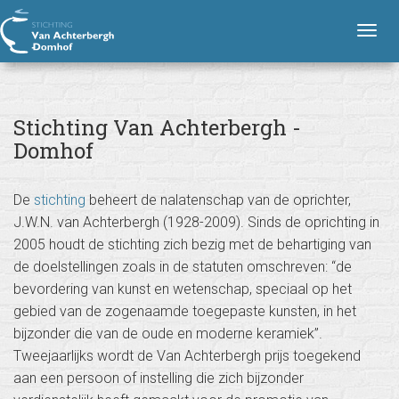
S
H
Stichting Van Achterbergh - Domhof
o
t
T
o
i
o
f
g
c
d
n
g
h
a
l
t
Stichting Van Achterbergh -
v
e
i
i
Domhof
n
g
n
a
a
v
g
t
De
stichting
beheert de nalatenschap van de oprichter,
i
i
V
J.W.N. van Achterbergh (1928-2009). Sinds de oprichting in
e
g
a
2005 houdt de stichting zich bezig met de behartiging van
a
n
de doelstellingen zoals in de statuten omschreven: “de
t
A
i
bevordering van kunst en wetenschap, speciaal op het
c
o
gebied van de zogenaamde toegepaste kunsten, in het
n
h
bijzonder die van de oude en moderne keramiek”.
t
Tweejaarlijks wordt de Van Achterbergh prijs toegekend
e
aan een persoon of instelling die zich bijzonder