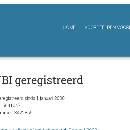
hting Van Achterbergh - Domhof
HOME
VOORBEELDEN VOORM
BI geregistreerd
registreerd sinds 1 januari 2008
815641047
mmer: 34228551