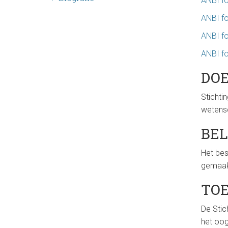
ANBI fo
i
t
e
ANBI fo
r
ANBI fo
e
ANBI fo
DOE
e
r
Stichti
wetensc
d
BEL
Het bes
gemaak
TOE
De Stic
het oog